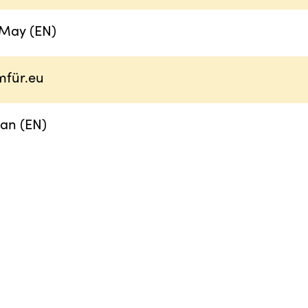
May (EN)
für.eu
an (EN)